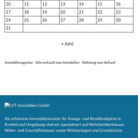
10
11
12
13
14
15
16
17
18
19
20
21
22
23
24
25
26
27
28
29
30
31
« Juni
Immobilienagentur
Wie verkauft man Immobilien
Wohnung zum Verkauf
Als erfahrene Immobilienmakler für Anlage- und Renditeobjekte in
Krefeld und Umgebung sind wir spezialisiert auf Mehrfamilienhäuser,
Wohn- und Geschäftshäuser sowie Wohnanlagen und Grundstücke